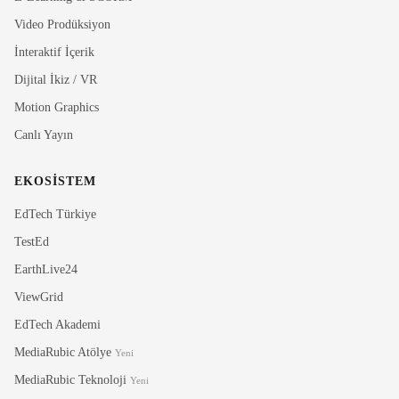
Video Prodüksiyon
İnteraktif İçerik
Dijital İkiz / VR
Motion Graphics
Canlı Yayın
EKOSISTEM
Rubi
MediaRubic Asistan
EdTech Türkiye
TestEd
Merhaba! Ben Rubi, MediaRubic'in dijital asistaniyim.
EarthLive24
Size nasil yardimci olabilirim?
ViewGrid
EdTech Akademi
MediaRubic Atölye
Yeni
MediaRubic Teknoloji
Yeni