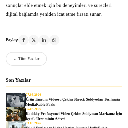
sonuçlar elde etmek için bu deneyimleri ve süreçleri
dijital bağlamda yeniden icat etme fırsatı sunar.
Paylaş:
← Tüm Yazılar
Son Yazılar
07.08.2026
Ürün Tanıtım Videosu Çekim Süreci: Stüdyodan Teslimata
MediaRubic Farkı
05.08.2026
Kadıköy Profesyonel Video Çekim Stüdyosu: Markanız İçin
İçerik Üretiminin Adresi
03.08.2026
Etkili Explainer Video Üretim Süreci: MediaRubic