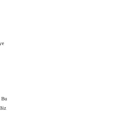
eye
. Bu
Biz