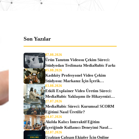
Son Yazılar
07.08.2026
Ürün Tanıtım Videosu Çekim Süreci:
Stüdyodan Teslimata MediaRubic Farkı
05.08.2026
Kadıköy Profesyonel Video Çekim
Stüdyosu: Markanız İçin İçerik
03.08.2026
Üretiminin Adresi
Etkili Explainer Video Üretim Süreci:
MediaRubic Yaklaşımı ile Hikayenizi
27.07.2026
Anlatın
MediaRubic Süreci: Kurumsal SCORM
Eğitimi Nasıl Üretilir?
24.07.2026
Akılda Kalıcı İnteraktif Eğitim
İçeriğinde Kullanıcı Deneyimi Nasıl
22.07.2026
Tasarlanır?
Uzaktan Çalışan Ekipler İçin Online