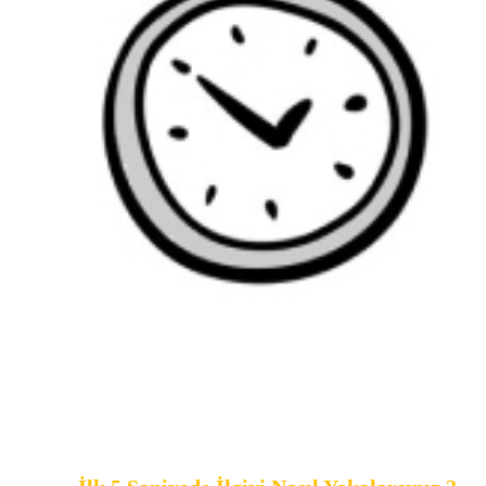
İlk 5 Saniyede İlgiyi Nasıl Yakalarsınız ?