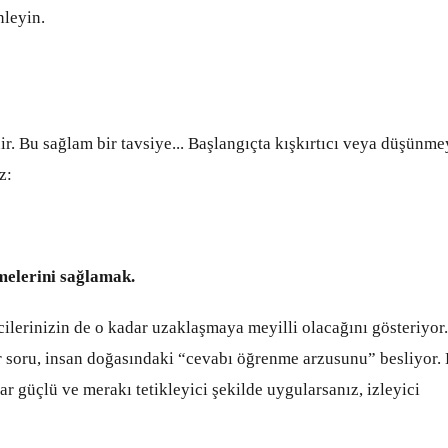
nleyin.
nir. Bu sağlam bir tavsiye... Başlangıçta kışkırtıcı veya düşünm
z:
melerini sağlamak.
ilerinizin de o kadar uzaklaşmaya meyilli olacağını gösteriyor
bir soru, insan doğasındaki “cevabı öğrenme arzusunu” besliyor. 
ar güçlü ve merakı tetikleyici şekilde uygularsanız, izleyici