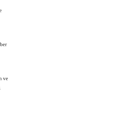
e
aber
n ve
z