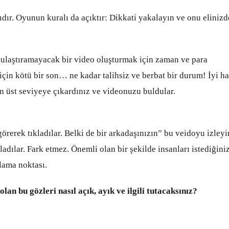
ır. Oyunun kuralı da açıktır: Dikkati yakalayın ve onu elinizd
a ulaştıramayacak bir video oluşturmak için zaman ve para
çin kötü bir son… ne kadar talihsiz ve berbat bir durum! İyi h
 en üst seviyeye çıkardınız ve videonuzu buldular.
rerek tıkladılar. Belki de bir arkadaşınızın” bu veidoyu izleyi
adılar. Fark etmez. Önemli olan bir şekilde insanları istediğini
lama noktası.
n bu gözleri nasıl açık, ayık ve ilgili tutacaksınız?