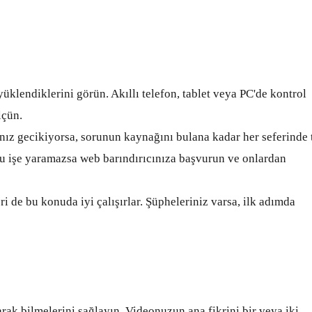
 yüklendiklerini görün. Akıllı telefon, tablet veya PC'de kontrol
lçün.
ınız gecikiyorsa, sorunun kaynağını bulana kadar her seferinde 
 Bu işe yaramazsa web barındırıcınıza başvurun ve onlardan
i de bu konuda iyi çalışırlar. Şüpheleriniz varsa, ilk adımda
rak bilmelerini sağlayın. Videonuzun ana fikrini bir veya iki