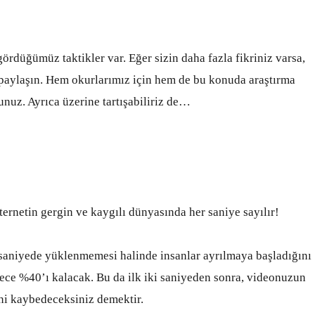
ördüğümüz taktikler var. Eğer sizin daha fazla fikriniz varsa,
paylaşın. Hem okurlarımız için hem de bu konuda araştırma
unuz. Ayrıca üzerine tartışabiliriz de…
ernetin gergin ve kaygılı dünyasında her saniye sayılır!
i saniyede yüklenmemesi halinde insanlar ayrılmaya başladığını
adece %40’ı kalacak. Bu da ilk iki saniyeden sonra, videonuzun
ini kaybedeceksiniz demektir.