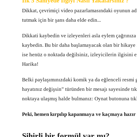
İlk 5 Saniyede İlgiyi Nasıl Yakalarsınız ?
Dikkat, çevrimiçi video pazarlamasındaki oyunun adıd
tutmak için bir şans daha elde edin...
Dikkati kaybedin ve izleyenleri asla eylem çağrınız
kaybedin. Bu bir daha başlamayacak olan bir hikaye i
ise henüz o noktada değilsiniz, izleyicilerin ilgisini
Harika!
Belki paylaşımınızdaki komik ya da eğlenceli resmi gö
hayatınız değişsin” türünden bir mesajı sayesinde tıkl
noktaya ulaşmış halde bulmanız: Oynat butonuna tık
Peki, hemen kırpılıp kapanmaya ve kaçmaya hazır ola
Sihirli bir formül var mı?