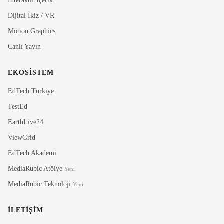
İnteraktif İçerik
Dijital İkiz / VR
Motion Graphics
Canlı Yayın
EKOSISTEM
Rubi
MediaRubic Asistan
EdTech Türkiye
TestEd
Merhaba! Ben Rubi, MediaRubic'in dijital asistaniyim.
EarthLive24
Size nasil yardimci olabilirim?
ViewGrid
EdTech Akademi
MediaRubic Atölye
Yeni
MediaRubic Teknoloji
Yeni
İLETIŞIM