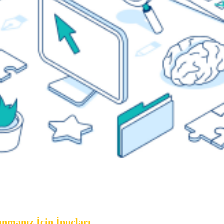
ları
anmanız İçin İpuçları