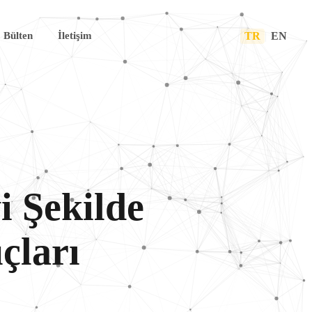
TR
|
EN
Bülten
İletişim
i Şekilde
çları