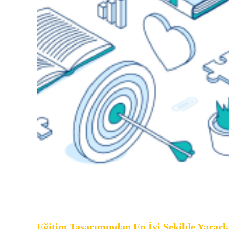
Eğitim Tasarımından En İyi Şekilde Yararlanmanız İçin İpuç
Eğitim Tasarımından En İyi Şekilde Yararl