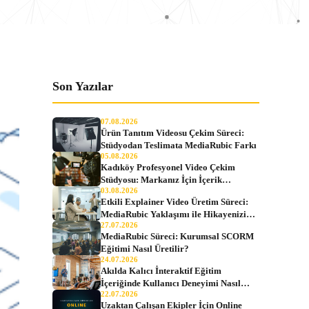
Son Yazılar
07.08.2026
Ürün Tanıtım Videosu Çekim Süreci:
Stüdyodan Teslimata MediaRubic Farkı
05.08.2026
Kadıköy Profesyonel Video Çekim
Stüdyosu: Markanız İçin İçerik
03.08.2026
Üretiminin Adresi
Etkili Explainer Video Üretim Süreci:
MediaRubic Yaklaşımı ile Hikayenizi
27.07.2026
Anlatın
MediaRubic Süreci: Kurumsal SCORM
Eğitimi Nasıl Üretilir?
24.07.2026
Akılda Kalıcı İnteraktif Eğitim
İçeriğinde Kullanıcı Deneyimi Nasıl
22.07.2026
Tasarlanır?
Uzaktan Çalışan Ekipler İçin Online